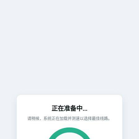
正在准备中…
请稍候，系统正在加载并测速以选择最佳线路。