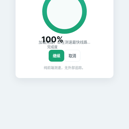
100%
加载完成，正在测速最快线路…
完成度
继续
取消
纯前端测速，无外部追踪。